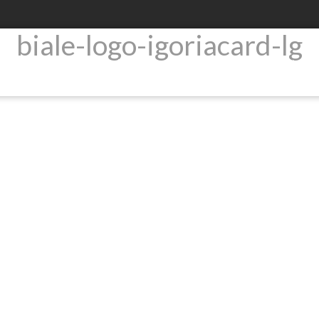
biale-logo-igoriacard-lg
Produkty
Newsroom
Relacje inwestorsk