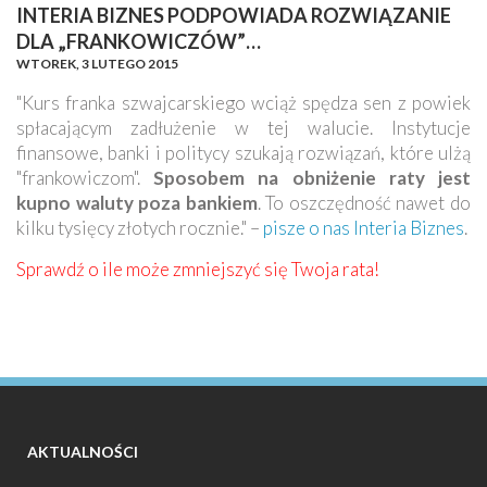
INTERIA BIZNES PODPOWIADA ROZWIĄZANIE
DLA „FRANKOWICZÓW”…
WTOREK,
3 LUTEGO 2015
"Kurs franka szwajcarskiego wciąż spędza sen z powiek
spłacającym zadłużenie w tej walucie. Instytucje
finansowe, banki i politycy szukają rozwiązań, które ulżą
"frankowiczom".
Sposobem na obniżenie raty jest
kupno waluty poza bankiem
. To oszczędność nawet do
kilku tysięcy złotych rocznie." –
pisze o nas Interia Biznes
.
Sprawdź o ile może zmniejszyć się Twoja rata!
AKTUALNOŚCI