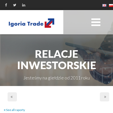
RELACJE
INWESTORSKIE
Jesteśmy na giełdzie od 2011 roku
See all raporty