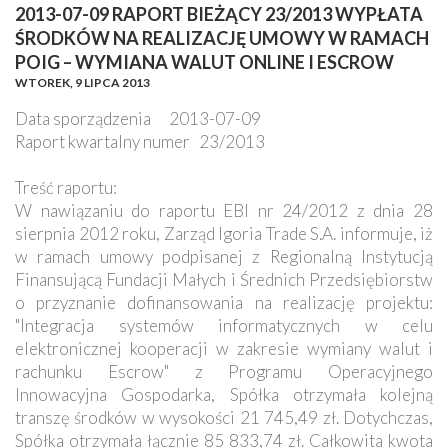
2013-07-09 RAPORT BIEŻĄCY 23/2013 WYPŁATA
ŚRODKÓW NA REALIZACJĘ UMOWY W RAMACH
POIG – WYMIANA WALUT ONLINE I ESCROW
WTOREK,
9 LIPCA 2013
Data sporządzenia 2013-07-09
Raport kwartalny numer 23/2013
Treść raportu:
W nawiązaniu do raportu EBI nr 24/2012 z dnia 28
sierpnia 2012 roku, Zarząd Igoria Trade S.A. informuje, iż
w ramach umowy podpisanej z Regionalną Instytucją
Finansującą Fundacji Małych i Średnich Przedsiębiorstw
o przyznanie dofinansowania na realizację projektu:
"Integracja systemów informatycznych w celu
elektronicznej kooperacji w zakresie wymiany walut i
rachunku Escrow" z Programu Operacyjnego
Innowacyjna Gospodarka, Spółka otrzymała kolejną
transzę środków w wysokości 21 745,49 zł. Dotychczas,
Spółka otrzymała łącznie 85 833,74 zł. Całkowita kwota