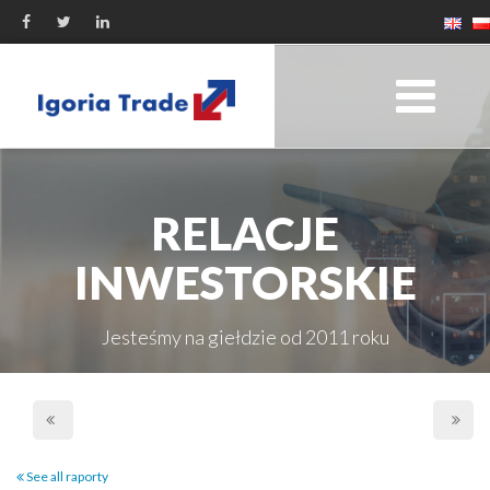
RELACJE
INWESTORSKIE
Jesteśmy na giełdzie od 2011 roku
See all raporty