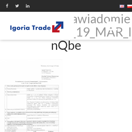
32448618_Zawiadomie
nie_KNF_art._19_MAR_I
nQbe