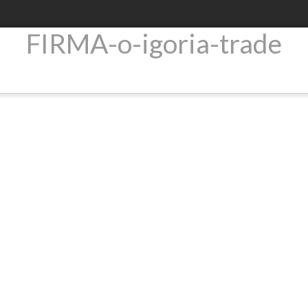
FIRMA-o-igoria-trade
Produkty
Newsroom
Relacje inwestorsk