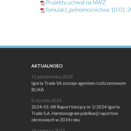
Projekty uchwał na NWZ
fomularz_pelnomocnictwa-10-01-
AKTUALNOŚCI
11 października 2024
Igoria Trade SA zostaje agentem rozliczeniowym
BLIKA
8 stycznia 2024
2024-01-08 Raport bieżący nr 1/2024 Igoria
Trade S.A. Harmonogram publikacji raportów
okresowych w 2024 roku
16 czerwca 2023