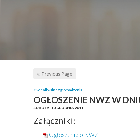
Previous Page
See all walne zgromadzenia
OGŁOSZENIE NWZ W DNIU
SOBOTA,
10 GRUDNIA 2011
Załączniki:
Ogłoszenie o NWZ