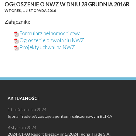
OGŁOSZENIE O NWZ W DNIU 28 GRUDNIA 2016R.
WTOREK,
1 LISTOPADA 2016
Załączniki:
Formularz pełnomocnictwa
Ogłoszenie o zwołaniu NWZ
Projekty uchwał na NWZ
AKTUALNOŚCI
11 października 2024
Igoria Trade SA zostaje agentem rozliczeniowym BLIKA
8 stycznia 2024
2024-01-08 Raport bieżący nr 1/2024 Igoria Trade S.A.