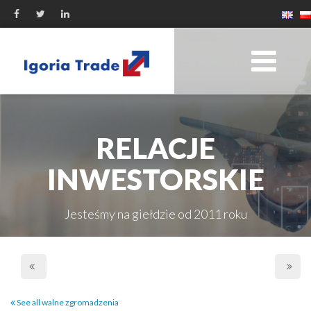
RELACJE
INWESTORSKIE
Jesteśmy na giełdzie od 2011 roku
See all walne zgromadzenia