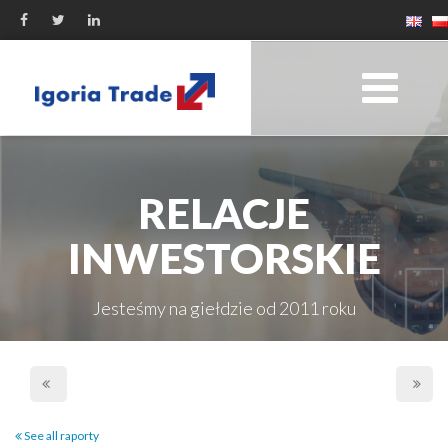
RELACJE
INWESTORSKIE
Jesteśmy na giełdzie od 2011 roku
See all raporty