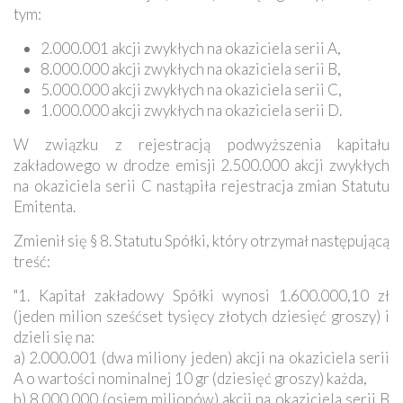
tym:
2.000.001 akcji zwykłych na okaziciela serii A,
8.000.000 akcji zwykłych na okaziciela serii B,
5.000.000 akcji zwykłych na okaziciela serii C,
1.000.000 akcji zwykłych na okaziciela serii D.
W związku z rejestracją podwyższenia kapitału
zakładowego w drodze emisji 2.500.000 akcji zwykłych
na okaziciela serii C nastąpiła rejestracja zmian Statutu
Emitenta.
Zmienił się § 8. Statutu Spółki, który otrzymał następującą
treść:
"1. Kapitał zakładowy Spółki wynosi 1.600.000,10 zł
(jeden milion sześćset tysięcy złotych dziesięć groszy) i
dzieli się na:
a) 2.000.001 (dwa miliony jeden) akcji na okaziciela serii
A o wartości nominalnej 10 gr (dziesięć groszy) każda,
b) 8.000.000 (osiem milionów) akcji na okaziciela serii B