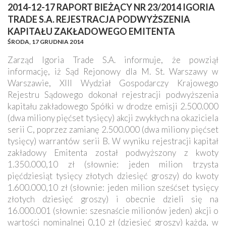
2014-12-17 RAPORT BIEŻĄCY NR 23/2014 IGORIA
TRADE S.A. REJESTRACJA PODWYŻSZENIA
KAPITAŁU ZAKŁADOWEGO EMITENTA
ŚRODA,
17 GRUDNIA 2014
Zarząd Igoria Trade S.A. informuje, że powziął
informację, iż Sąd Rejonowy dla M. St. Warszawy w
Warszawie, XIII Wydział Gospodarczy Krajowego
Rejestru Sądowego dokonał rejestracji podwyższenia
kapitału zakładowego Spółki w drodze emisji 2.500.000
(dwa miliony pięćset tysięcy) akcji zwykłych na okaziciela
serii C, poprzez zamianę 2.500.000 (dwa miliony pięćset
tysięcy) warrantów serii B. W wyniku rejestracji kapitał
zakładowy Emitenta został podwyższony z kwoty
1.350.000,10 zł (słownie: jeden milion trzysta
pięćdziesiąt tysięcy złotych dziesięć groszy) do kwoty
1.600.000,10 zł (słownie: jeden milion sześćset tysięcy
złotych dziesięć groszy) i obecnie dzieli się na
16.000.001 (słownie: szesnaście milionów jeden) akcji o
wartości nominalnej 0,10 zł (dziesięć groszy) każda, w