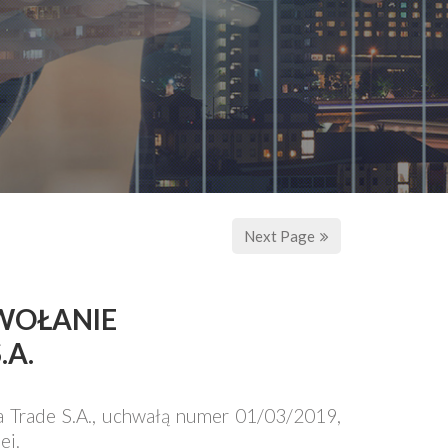
Next Page
OWOŁANIE
.A.
ia Trade S.A., uchwałą numer 01/03/2019,
ej.