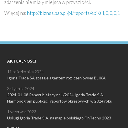
zdarzenia nie miały miejsca w przyszłości.
Więcej na:
http://biznes.pap.pl/pl/reports/ebi/all,0,0,0,1
AKTUALNOŚCI
11 października 2024
Igoria Trade SA zostaje agentem rozliczeniowym BLIKA
8 stycznia 2024
2024-01-08 Raport bieżący nr 1/2024 Igoria Trade S.A.
Harmonogram publikacji raportów okresowych w 2024 roku
16 czerwca 2023
Usługi Igoria Trade S.A. na mapie polskiego FinTechu 2023