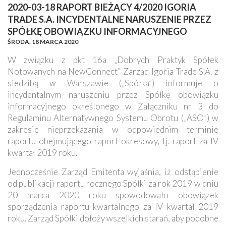
2020-03-18 RAPORT BIEŻĄCY 4/2020 IGORIA
TRADE S.A. INCYDENTALNE NARUSZENIE PRZEZ
SPÓŁKĘ OBOWIĄZKU INFORMACYJNEGO
ŚRODA,
18 MARCA 2020
W związku z pkt 16a „Dobrych Praktyk Spółek
Notowanych na NewConnect” Zarząd Igoria Trade S.A. z
siedzibą w Warszawie („Spółka”) informuje o
incydentalnym naruszeniu przez Spółkę obowiązku
informacyjnego określonego w Załączniku nr 3 do
Regulaminu Alternatywnego Systemu Obrotu („ASO”) w
zakresie nieprzekazania w odpowiednim terminie
raportu obejmującego raport okresowy, tj. raport za IV
kwartał 2019 roku.
Jednocześnie Zarząd Emitenta wyjaśnia, iż odstąpienie
od publikacji raportu rocznego Spółki za rok 2019 w dniu
20 marca 2020 roku spowodowało obowiązek
sporządzenia raportu kwartalnego za IV kwartał 2019
roku. Zarząd Spółki dołoży wszelkich starań, aby podobne