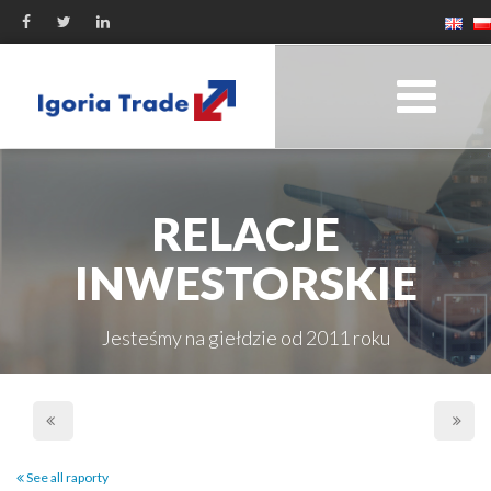
RELACJE
INWESTORSKIE
Jesteśmy na giełdzie od 2011 roku
See all raporty