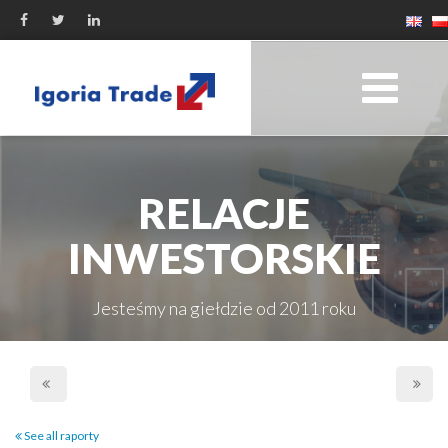
RELACJE
INWESTORSKIE
Jesteśmy na giełdzie od 2011 roku
See all raporty