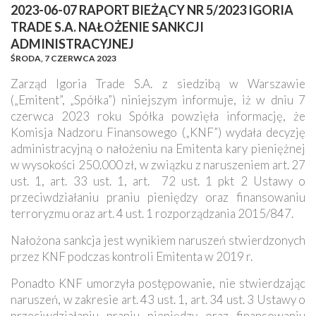
2023-06-07 RAPORT BIEŻĄCY NR 5/2023 IGORIA
TRADE S.A. NAŁOŻENIE SANKCJI
ADMINISTRACYJNEJ
ŚRODA,
7 CZERWCA 2023
Zarząd Igoria Trade S.A. z siedzibą w Warszawie
(„Emitent”, „Spółka”) niniejszym informuje, iż w dniu 7
czerwca 2023 roku Spółka powzięła informację, że
Komisja Nadzoru Finansowego („KNF”) wydała decyzję
administracyjną o nałożeniu na Emitenta kary pieniężnej
w wysokości 250.000 zł, w związku z naruszeniem art. 27
ust. 1, art. 33 ust. 1, art. 72 ust. 1 pkt 2 Ustawy o
przeciwdziałaniu praniu pieniędzy oraz finansowaniu
terroryzmu oraz art. 4 ust. 1 rozporządzania 2015/847.
Nałożona sankcja jest wynikiem naruszeń stwierdzonych
przez KNF podczas kontroli Emitenta w 2019 r.
Ponadto KNF umorzyła postępowanie, nie stwierdzając
naruszeń, w zakresie art. 43 ust. 1, art. 34 ust. 3 Ustawy o
przeciwdziałaniu praniu pieniędzy oraz finansowaniu