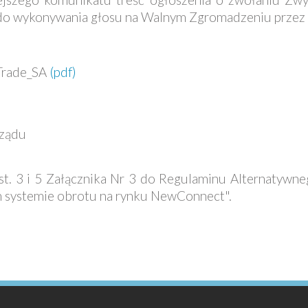
 do wykonywania głosu na Walnym Zgromadzeniu przez
Trade_SA
(pdf)
rządu
 6 ust. 3 i 5 Załącznika Nr 3 do Regulaminu Alternaty
 systemie obrotu na rynku NewConnect".