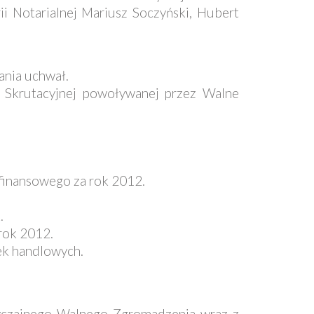
ii Notarialnej Mariusz Soczyński, Hubert
ania uchwał.
i Skrutacyjnej powoływanej przez Walne
 finansowego za rok 2012.
.
rok 2012.
łek handlowych.
wyczajnego Walnego Zgromadzenia wraz z