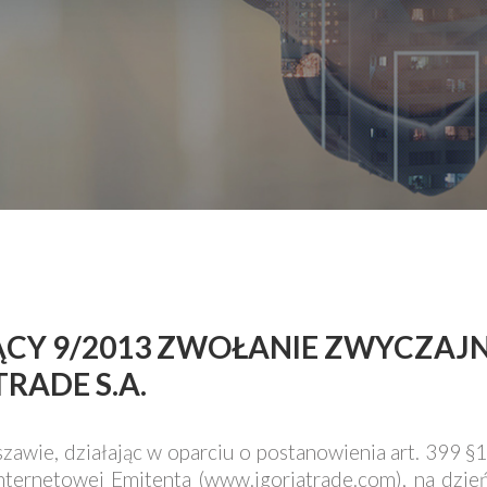
EŻĄCY 9/2013 ZWOŁANIE ZWYCZA
RADE S.A.
szawie, działając w oparciu o postanowienia art. 399 
internetowej Emitenta (www.igoriatrade.com), na dz