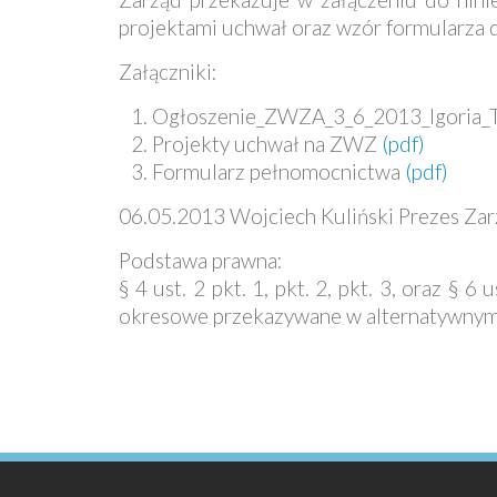
projektami uchwał oraz wzór formularza
Załączniki:
Ogłoszenie_ZWZA_3_6_2013_Igoria_
Projekty uchwał na ZWZ
(pdf)
Formularz pełnomocnictwa
(pdf)
06.05.2013 Wojciech Kuliński Prezes Za
Podstawa prawna:
§ 4 ust. 2 pkt. 1, pkt. 2, pkt. 3, oraz §
okresowe przekazywane w alternatywnym