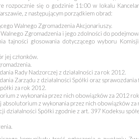
e rozpocznie się o godzinie 11:00 w lokalu Kancelar
Warszawie, z następującym porządkiem obrad:
ącego Walnego Zgromadzenia Akcjonariuszy.
 Walnego Zgromadzenia i jego zdolności do podejmow
nia tajności głosowania dotyczącego wyboru Komisj
r jej członków.
gromadzenia.
dania Rady Nadzorczej z działalności za rok 2012.
dania Zarządu z działalności Spółki oraz sprawozdania
półki za rok 2012.
orium z wykonania przez nich obowiązków za 2012 rok
 absolutorium z wykonania przez nich obowiązków za 
ji działalności Spółki zgodnie z art. 397 Kodeksu spó
enia.
iejszego komunikatu treść ogłoszenia o zwołaniu Z