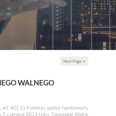
Next Page
JNEGO WALNEGO
§1, art. 402 §1 Kodeksu spółek handlowych,
ień 3 czerwca 2013 roku Zwyczajne Walne