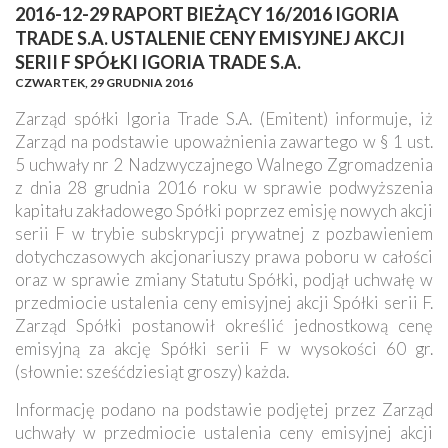
2016-12-29 RAPORT BIEŻĄCY 16/2016 IGORIA
TRADE S.A. USTALENIE CENY EMISYJNEJ AKCJI
SERII F SPÓŁKI IGORIA TRADE S.A.
CZWARTEK,
29 GRUDNIA 2016
Zarząd spółki Igoria Trade S.A. (Emitent) informuje, iż
Zarząd na podstawie upoważnienia zawartego w § 1 ust.
5 uchwały nr 2 Nadzwyczajnego Walnego Zgromadzenia
z dnia 28 grudnia 2016 roku w sprawie podwyższenia
kapitału zakładowego Spółki poprzez emisję nowych akcji
serii F w trybie subskrypcji prywatnej z pozbawieniem
dotychczasowych akcjonariuszy prawa poboru w całości
oraz w sprawie zmiany Statutu Spółki, podjął uchwałę w
przedmiocie ustalenia ceny emisyjnej akcji Spółki serii F.
Zarząd Spółki postanowił określić jednostkową cenę
emisyjną za akcję Spółki serii F w wysokości 60 gr.
(słownie: sześćdziesiąt groszy) każda.
Informację podano na podstawie podjętej przez Zarząd
uchwały w przedmiocie ustalenia ceny emisyjnej akcji