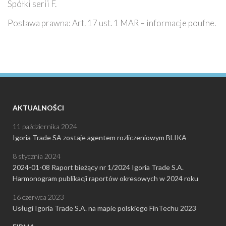
Spółki serii F.
Postawa prawna: Art. 17 ust. 1 MAR – informacje poufne.
AKTUALNOŚCI
11 października 2024
Igoria Trade SA zostaje agentem rozliczeniowym BLIKA
8 stycznia 2024
2024-01-08 Raport bieżący nr 1/2024 Igoria Trade S.A.
Harmonogram publikacji raportów okresowych w 2024 roku
16 czerwca 2023
Usługi Igoria Trade S.A. na mapie polskiego FinTechu 2023