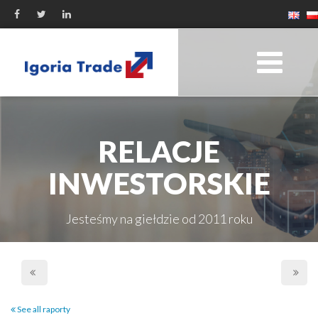
RELACJE
INWESTORSKIE
Jesteśmy na giełdzie od 2011 roku
See all raporty