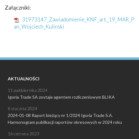
Załączniki:
31973147_Zawiadomienie_KNF_art._19_MAR_P
an_Wojciech_Kulinski
AKTUALNOŚCI
11 października 2024
Igoria Trade SA zostaje agentem rozliczeniowym BLIKA
8 stycznia 2024
2024-01-08 Raport bieżący nr 1/2024 Igoria Trade S.A.
Harmonogram publikacji raportów okresowych w 2024 roku
16 czerwca 2023