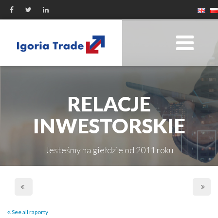
RELACJE
INWESTORSKIE
Jesteśmy na giełdzie od 2011 roku
See all raporty