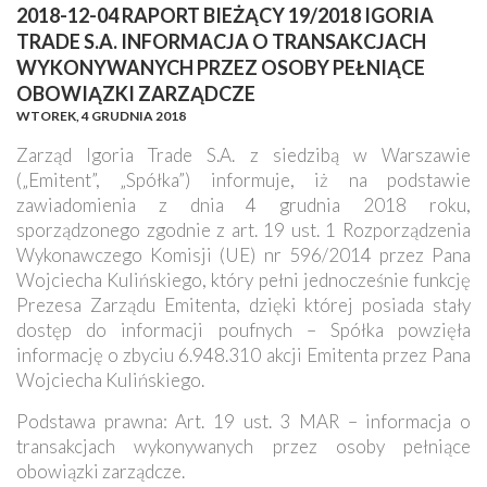
2018-12-04 RAPORT BIEŻĄCY 19/2018 IGORIA
TRADE S.A. INFORMACJA O TRANSAKCJACH
WYKONYWANYCH PRZEZ OSOBY PEŁNIĄCE
OBOWIĄZKI ZARZĄDCZE
WTOREK,
4 GRUDNIA 2018
Zarząd Igoria Trade S.A. z siedzibą w Warszawie
(„Emitent”, „Spółka”) informuje, iż na podstawie
zawiadomienia z dnia 4 grudnia 2018 roku,
sporządzonego zgodnie z art. 19 ust. 1 Rozporządzenia
Wykonawczego Komisji (UE) nr 596/2014 przez Pana
Wojciecha Kulińskiego, który pełni jednocześnie funkcję
Prezesa Zarządu Emitenta, dzięki której posiada stały
dostęp do informacji poufnych – Spółka powzięła
informację o zbyciu 6.948.310 akcji Emitenta przez Pana
Wojciecha Kulińskiego.
Podstawa prawna: Art. 19 ust. 3 MAR – informacja o
transakcjach wykonywanych przez osoby pełniące
obowiązki zarządcze.